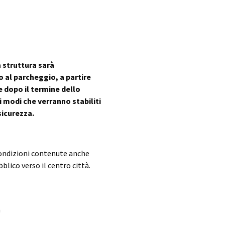
a struttura sarà
 al parcheggio, a partire
re dopo il termine dello
i modi che verranno stabiliti
sicurezza.
 condizioni contenute anche
blico verso il centro città.
a