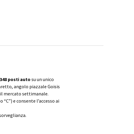
348 posti auto
su un unico
aretto, angolo piazzale Goisis
e il mercato settimanale.
o “C”) e consente l’accesso ai
osorveglianza.