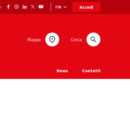
Accedi
ITA
:
Selezione lingua: lingua selezionata
Mappa
Cerca
News
Contatti