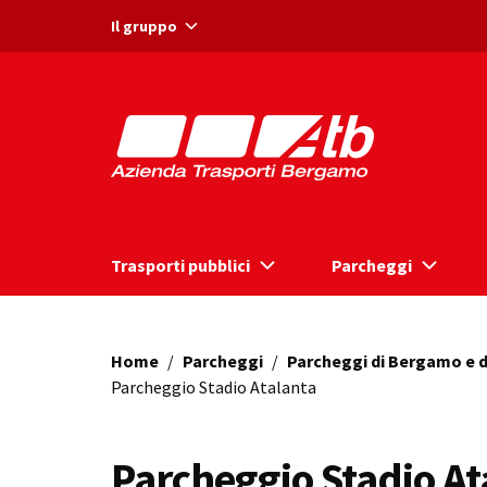
Vai ai contenuti
Vai al footer
Il gruppo
Trasporti pubblici
Parcheggi
Home
/
Parcheggi
/
Parcheggi di Bergamo e d
Parcheggio Stadio Atalanta
Parcheggio Stadio At