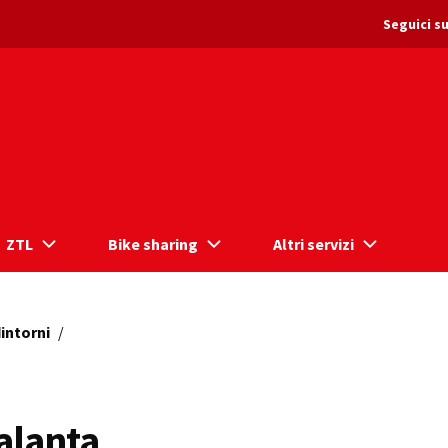
Seguici su
ZTL
Bike sharing
Altri servizi
intorni
/
alanta