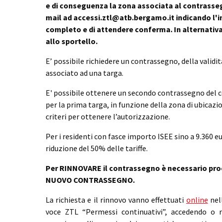
e di conseguenza la zona associata al contrasseg
mail ad accessi.ztl@atb.bergamo.it indicando l'in
completo e di attendere conferma. In alternativa,
allo sportello.
E’ possibile richiedere un contrassegno, della validi
associato ad una targa.
E' possibile ottenere un secondo contrassegno del c
per la prima targa, in funzione della zona di ubicazi
criteri per ottenere l’autorizzazione.
Per i residenti con fasce importo ISEE sino a 9.360 e
riduzione del 50% delle tariffe.
Per RINNOVARE il contrassegno è necessario proce
NUOVO CONTRASSEGNO.
La richiesta e il rinnovo vanno effettuati
online
nell
voce ZTL “Permessi continuativi”, accedendo o r