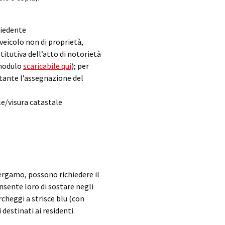
hiedente
 veicolo non di proprietà,
titutiva dell’atto di notorietà
(modulo
scaricabile qui
); per
stante l’assegnazione del
e/visura catastale
ergamo, possono richiedere il
sente loro di sostare negli
archeggi a strisce blu (con
destinati ai residenti.