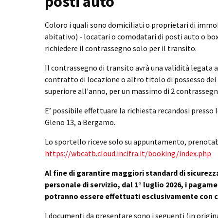
posti auto
Coloro i quali sono domiciliati o proprietari di imm
abitativo) - locatari o comodatari di posti auto o bo
richiedere il contrassegno solo per il transito.
Il contrassegno di transito avrà una validità legata 
contratto di locazione o altro titolo di possesso de
superiore all'anno, per un massimo di 2 contrassegni
E’ possibile effettuare la richiesta recandosi presso 
Gleno 13, a Bergamo.
Lo sportello riceve solo su appuntamento, prenotabil
https://wbcatb.cloud.incifra.it/booking/index.php
Al fine di garantire maggiori standard di sicurezza 
personale di servizio, dal 1° luglio 2026, i pagam
potranno essere effettuati esclusivamente con c
I documenti da presentare sono i seguenti (in origina