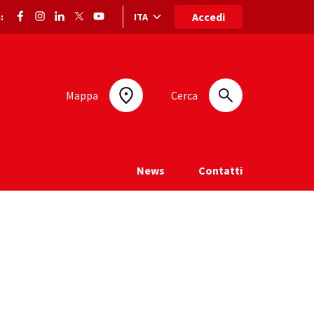
Accedi
ITA
:
Selezione lingua: lingua selezionata
Mappa
Cerca
News
Contatti