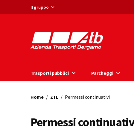
Vai ai contenuti
Vai al footer
Il gruppo
Trasporti pubblici
Parcheggi
Home
/
ZTL
/
Permessi continuativi
Permessi continuativ