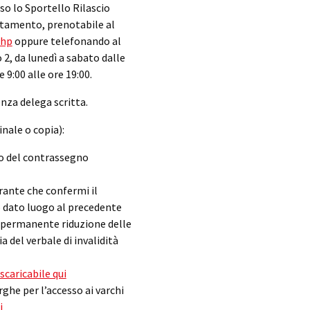
so lo Sportello Rilascio
ntamento, prenotabile al
php
oppure telefonando al
2, da lunedì a sabato dalle
e 9:00 alle ore 19:00.
nza delega scritta.
nale o copia):
rio del contrassegno
urante che confermi il
 dato luogo al precedente
na permanente riduzione delle
a del verbale di invalidità
scaricabile qui
rghe per l’accesso ai varchi
i