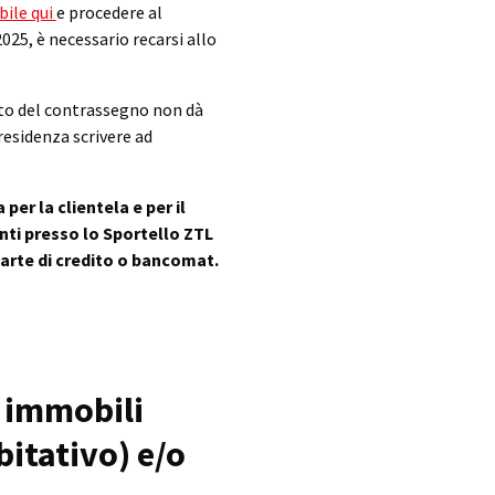
bile qui
e procedere al
25, è necessario recarsi allo
ento del contrassegno non dà
 residenza scrivere ad
per la clientela e per il
enti presso lo Sportello ZTL
arte di credito o bancomat.
i immobili
itativo) e/o