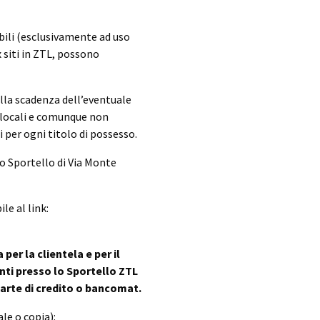
obili (esclusivamente ad uso
x siti in ZTL, possono
alla scadenza dell’eventuale
i locali e comunque non
 per ogni titolo di possesso.
lo Sportello di Via Monte
e al link:
per la clientela e per il
enti presso lo Sportello ZTL
arte di credito o bancomat.
le o copia):