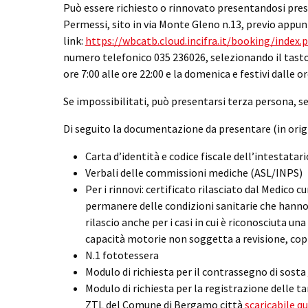
Può essere richiesto o rinnovato presentandosi pres
Permessi, sito in via Monte Gleno n.13, previo appu
link:
https://wbcatb.cloud.incifra.it/booking/index.
numero telefonico 035 236026, selezionando il tasto 
ore 7:00 alle ore 22:00 e la domenica e festivi dalle or
Se impossibilitati, può presentarsi terza persona, se
Di seguito la documentazione da presentare (in origi
Carta d’identità e codice fiscale dell’intestata
Verbali delle commissioni mediche (ASL/INPS)
Per i rinnovi: certificato rilasciato dal Medico c
permanere delle condizioni sanitarie che hanno
rilascio anche per i casi in cui è riconosciuta u
capacità motorie non soggetta a revisione, copi
N.1 fototessera
Modulo di richiesta per il contrassegno di sosta
Modulo di richiesta per la registrazione delle ta
ZTL del Comune di Bergamo città
scaricabile qu