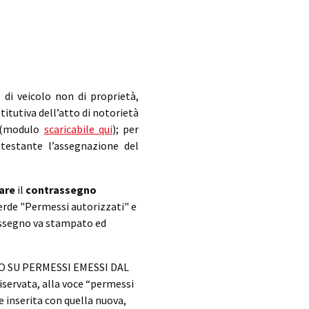
o di veicolo non di proprietà,
titutiva dell’atto di notorietà
a (modulo
scaricabile qui
); per
ttestante l’assegnazione del
are
il
contrassegno
verde "Permessi autorizzati" e
rassegno va stampato ed
SOLO SU PERMESSI EMESSI DAL
iservata, alla voce “permessi
 inserita con quella nuova,