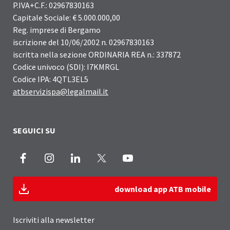
P.IVA+C.F.: 02967830163
Capitale Sociale: € 5.000.000,00
Reg. imprese di Bergamo
iscrizione del 10/06/2002 n. 02967830163
iscritta nella sezione ORDINARIA REA n.: 337872
Codice univoco (SDI): I7KMRGL
Codice IPA: 4QTL3EL5
atbservizispa@legalmail.it
SEGUICI SU
Facebook
Instagram
LinkedIn
X
Youtube
download app ATB mobile
Iscriviti alla newsletter