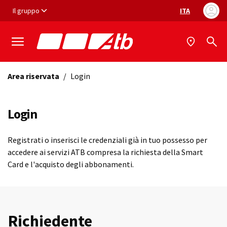
Vai ai contenuti
Vai al footer
Il gruppo
ITA
Selezione ling
Area riservata
/
Login
Login
Registrati o inserisci le credenziali già in tuo possesso per
accedere ai servizi ATB compresa la richiesta della Smart
Card e l'acquisto degli abbonamenti.
Richiedente