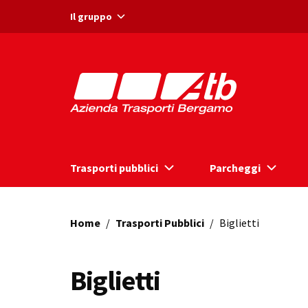
Vai ai contenuti
Vai al footer
Il gruppo
Trasporti pubblici
Parcheggi
Home
/
Trasporti Pubblici
/
Biglietti
Biglietti