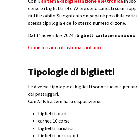
Con il
sistema di bigliettazione elettronica
in uso 
corse e i biglietti 24 e 72 ore sono caricati su un su
riutilizzabile. Su ogni chip on paper è possibile carica
stessa tipologia e dello stesso numero di zone.
Dal 1° novembre 2024 i
biglietti cartacei
non sono p
Come funziona il sistema tariffario
Tipologie di biglietti
Le diverse tipologie di biglietti sono studiate per a
dei passeggeri.
Con ATB System hai a disposizione:
biglietti orari
carnet 10 corse
biglietti turistici
biglietti per gruppi