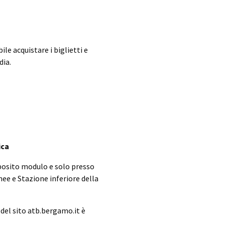
ile acquistare i biglietti e
ia.
ica
posito modulo e solo presso
nee e Stazione inferiore della
a del sito atb.bergamo.it è