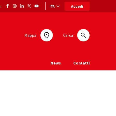
Accedi
ITA
:
Selezione lingua: lingua selezionata
Mappa
Cerca
News
Contatti