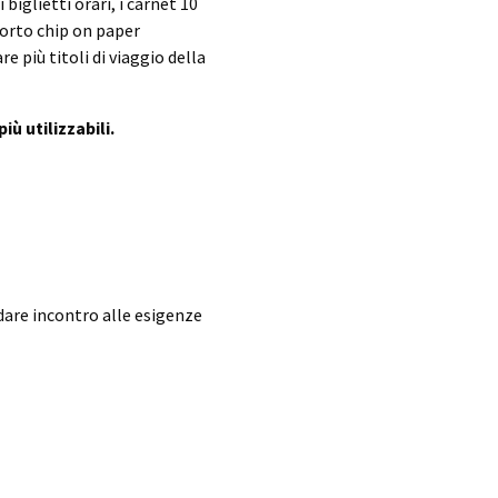
i biglietti orari, i carnet 10
pporto chip on paper
re più titoli di viaggio della
iù utilizzabili.
ndare incontro alle esigenze