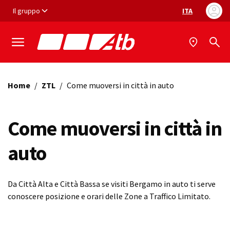
Vai ai contenuti
Vai al footer
Il gruppo
ITA
Selezione ling
Home
/
ZTL
/
Come muoversi in città in auto
Come muoversi in città in
auto
Da Città Alta e Città Bassa se visiti Bergamo in auto ti serve
conoscere posizione e orari delle Zone a Traffico Limitato.