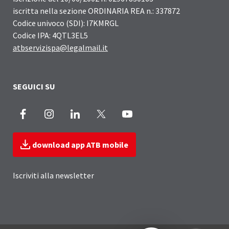
iscritta nella sezione ORDINARIA REA n.: 337872
Codice univoco (SDI): I7KMRGL
Codice IPA: 4QTL3EL5
atbservizispa@legalmail.it
SEGUICI SU
Facebook
Instagram
LinkedIn
X
Youtube
download app ATB mobile
Iscriviti alla newsletter