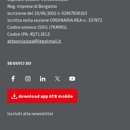
Reg. imprese di Bergamo
iscrizione del 10/06/2002 n. 02967830163
iscritta nella sezione ORDINARIA REA n.: 337872
Codice univoco (SDI): I7KMRGL
Codice IPA: 4QTL3EL5
atbservizispa@legalmail.it
SEGUICI SU
Facebook
Instagram
LinkedIn
X
Youtube
download app ATB mobile
Iscriviti alla newsletter