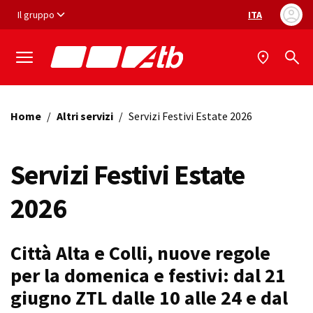
Vai ai contenuti
Vai al footer
Il gruppo
ITA
Selezione ling
Home
/
Altri servizi
/
Servizi Festivi Estate 2026
Servizi Festivi Estate
2026
Città Alta e Colli, nuove regole
per la domenica e festivi: dal 21
giugno ZTL dalle 10 alle 24 e dal