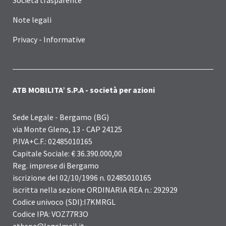
Note legali
Privacy - Informative
ATB MOBILITA’ S.P.A - società per azioni
Sede Legale - Bergamo (BG)
via Monte Gleno, 13 - CAP 24125
P.IVA+C.F.: 02485010165
Capitale Sociale: € 36.390.000,00
Reg. imprese di Bergamo
iscrizione del 02/10/1996 n. 02485010165
iscritta nella sezione ORDINARIA REA n.: 292929
Codice univoco (SDI):I7KMRGL
Codice IPA: VOZ77R3O
atbspa@legalmail.it