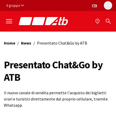
Vai ai contenuti
Vai al footer
Il gruppo
ITA
Selezione ling
Home
/
News
/
Presentato Chat&Go by ATB
Presentato Chat&Go by
ATB
Il nuovo canale di vendita permette l'acquisto dei biglietti
orari e turistici direttamente dal proprio cellulare, tramite
Whatsapp.