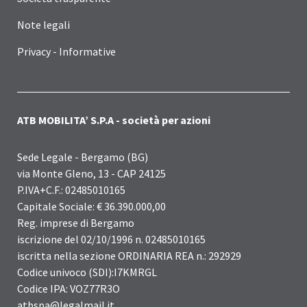
Note legali
Privacy - Informative
ATB MOBILITA’ S.P.A - società per azioni
Sede Legale - Bergamo (BG)
via Monte Gleno, 13 - CAP 24125
P.IVA+C.F.: 02485010165
Capitale Sociale: € 36.390.000,00
Reg. imprese di Bergamo
iscrizione del 02/10/1996 n. 02485010165
iscritta nella sezione ORDINARIA REA n.: 292929
Codice univoco (SDI):I7KMRGL
Codice IPA: VOZ77R3O
atbspa@legalmail.it