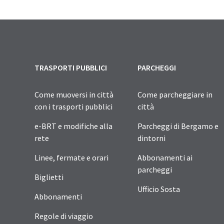
TRASPORTI PUBBLICI
PARCHEGGI
Come muoversi in città
Come parcheggiare in
con i trasporti pubblici
città
e-BRT e modifiche alla
Parcheggi di Bergamo e
rete
dintorni
Linee, fermate e orari
Abbonamenti ai
parcheggi
Biglietti
Ufficio Sosta
Abbonamenti
Regole di viaggio