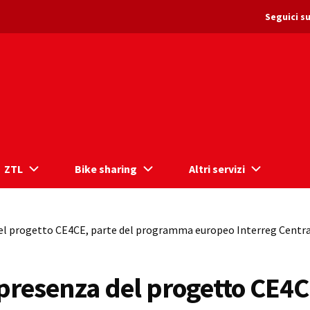
Seguici su
ZTL
Bike sharing
Altri servizi
el progetto CE4CE, parte del programma europeo Interreg Centr
resenza del progetto CE4CE