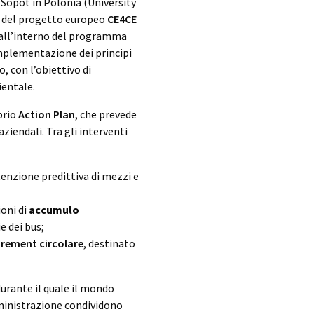
i Sopot in Polonia (University
o del progetto europeo
CE4CE
o all’interno del programma
’implementazione dei principi
, con l’obiettivo di
ientale.
prio
Action Plan
, che prevede
aziendali. Tra gli interventi
nzione predittiva di mezzi e
ioni di
accumulo
e dei bus;
rement circolare
, destinato
urante il quale il mondo
mministrazione condividono