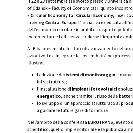
Il 22 e 23 settembre si è svolto presso l’Università d
of Gdansk – Faculty of Economics) il quinto incontr
– Circular Economy for Circular Economy
, inserit
Interreg Central Europe
. L’iniziativa è dedicata all
dell’economia circolare in ambito trasporto pubblico
incrementarne l’efficienza e ridurne l’impronta amb
ATB ha presentato lo stato di avanzamento del pro
azioni volte a integrare la sostenibilità nei processi 
illustrati:
l’adozione di
sistemi di monitoraggio
e manute
infrastrutture;
l’installazione di
impianti fotovoltaici
e soluz
energetico,
anche tramite il riuso delle batteri
lo sviluppo di un approccio strutturato al
procu
a guidare le future gare di fornitura.
Nell’ambito della conferenza
EUROTRANS,
evento d
scientifico, quello imprenditoriale e la pubblica a