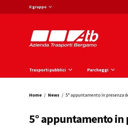
Vai ai contenuti
Vai al footer
Il gruppo
Trasporti pubblici
Parcheggi
Home
/
News
/
5° appuntamento in presenza d
5° appuntamento in p