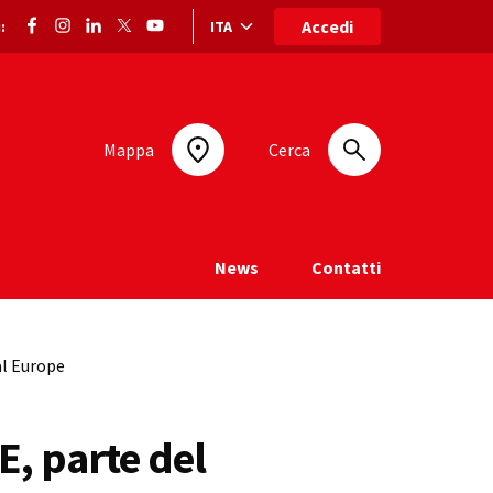
Accedi
ITA
:
Selezione lingua: lingua selezionata
Mappa
Cerca
News
Contatti
al Europe
, parte del