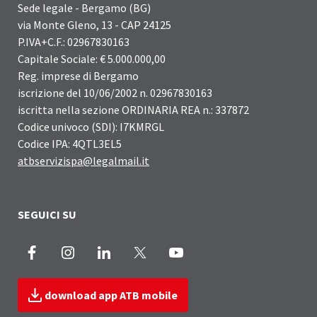
Sede legale - Bergamo (BG)
via Monte Gleno, 13 - CAP 24125
P.IVA+C.F.: 02967830163
Capitale Sociale: € 5.000.000,00
Reg. imprese di Bergamo
iscrizione del 10/06/2002 n. 02967830163
iscritta nella sezione ORDINARIA REA n.: 337872
Codice univoco (SDI): I7KMRGL
Codice IPA: 4QTL3EL5
atbservizispa@legalmail.it
SEGUICI SU
Facebook
Instagram
LinkedIn
X
Youtube
download app ATB mobile