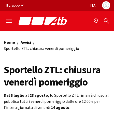
Vai ai contenuti
Vai al footer
Il gruppo
ITA
Selezione ling
Home
/
Avvisi
/
Sportello ZTL: chiusura venerdì pomeriggio
Sportello ZTL: chiusura
venerdì pomeriggio
Dal 3 luglio al 28 agosto
, lo Sportello ZTL rimarrà chiuso al
pubblico tutti i venerdì pomeriggio dalle ore 12:00 e per
l'intera giornata di venerdì
14 agosto
.