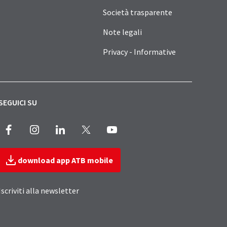
Società trasparente
Note legali
Privacy - Informative
SEGUICI SU
Facebook
Instagram
LinkedIn
X
Youtube
download app ATB mobile
Iscriviti alla newsletter