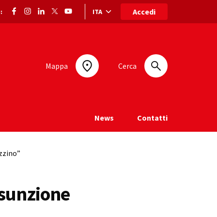
Accedi
ITA
:
Selezione lingua: lingua selezionata
Mappa
Cerca
News
Contatti
azzino”
ssunzione