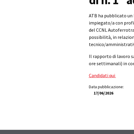
di n. 1 “
ATB ha pubblicato un 
impiegato/a con prof
del CCNL Autoferrotra
possibilità, in relazi
tecnico/amministrative,
Il rapporto di lavoro 
ore settimanali) in con
Candidati qui
Data pubblicazione:
17/06/2026