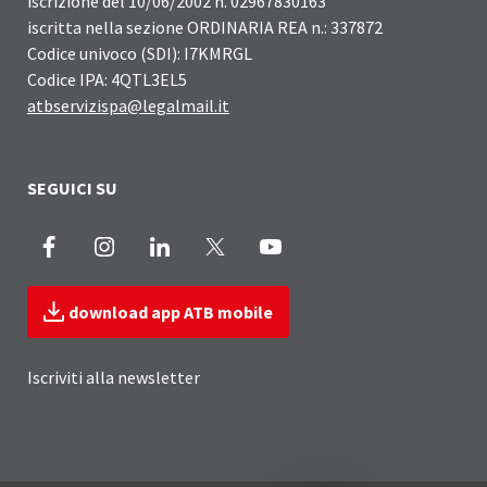
iscrizione del 10/06/2002 n. 02967830163
iscritta nella sezione ORDINARIA REA n.: 337872
Codice univoco (SDI): I7KMRGL
Codice IPA: 4QTL3EL5
atbservizispa@legalmail.it
SEGUICI SU
Facebook
Instagram
LinkedIn
X
Youtube
download app ATB mobile
Iscriviti alla newsletter