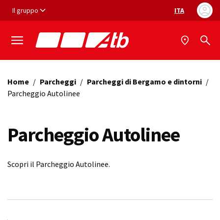
Vai ai contenuti
Vai al footer
Il gruppo
ITA
Selezione ling
Home
/
Parcheggi
/
Parcheggi di Bergamo e dintorni
/
Parcheggio Autolinee
Parcheggio Autolinee
Scopri il Parcheggio Autolinee.