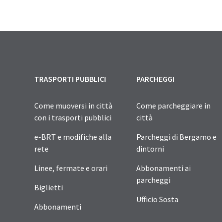
TRASPORTI PUBBLICI
PARCHEGGI
Come muoversi in città
Come parcheggiare in
con i trasporti pubblici
città
e-BRT e modifiche alla
Parcheggi di Bergamo e
rete
dintorni
Linee, fermate e orari
Abbonamenti ai
parcheggi
Biglietti
Ufficio Sosta
Abbonamenti