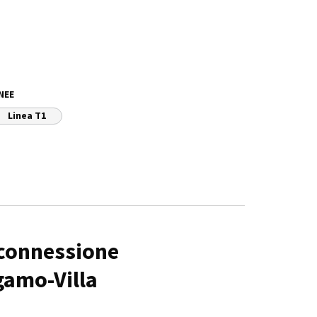
NEE
Linea T1
 connessione
gamo-Villa