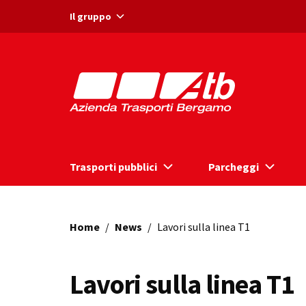
Vai ai contenuti
Vai al footer
Il gruppo
Trasporti pubblici
Parcheggi
Home
/
News
/
Lavori sulla linea T1
Lavori sulla linea T1