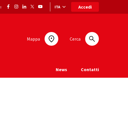
Accedi
ITA
:
Selezione lingua: lingua selezionata
Mappa
Cerca
News
Contatti