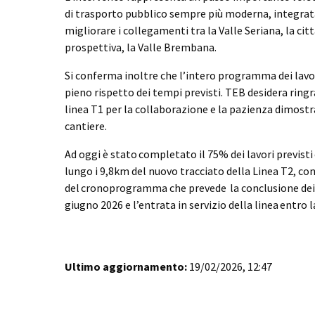
di trasporto pubblico sempre più moderna, integrata
migliorare i collegamenti tra la Valle Seriana, la cit
prospettiva, la Valle Brembana.
Si conferma inoltre che l’intero programma dei lavo
pieno rispetto dei tempi previsti. TEB desidera ringra
linea T1 per la collaborazione e la pazienza dimost
cantiere.
Ad oggi è stato completato il 75% dei lavori previsti 
lungo i 9,8km del nuovo tracciato della Linea T2, co
del cronoprogramma che prevede la conclusione dei l
giugno 2026 e l’entrata in servizio della linea entro l
Ultimo aggiornamento:
19/02/2026, 12:47