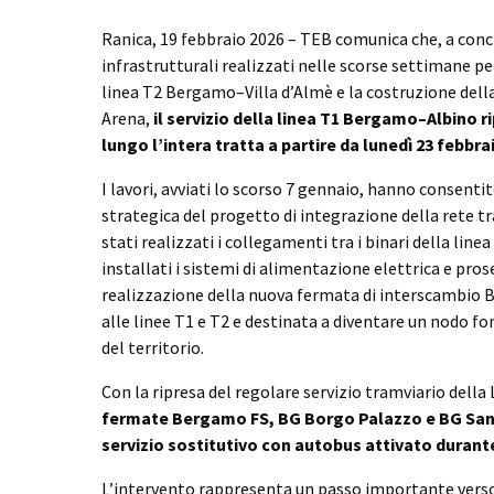
Ranica, 19 febbraio 2026 – TEB comunica che, a conc
infrastrutturali realizzati nelle scorse settimane pe
linea T2 Bergamo–Villa d’Almè e la costruzione del
Arena,
il servizio della linea T1 Bergamo–Albino
lungo l’intera tratta a partire da lunedì 23 febbra
I lavori, avviati lo scorso 7 gennaio, hanno consenti
strategica del progetto di integrazione della rete 
stati realizzati i collegamenti tra i binari della linea
installati i sistemi di alimentazione elettrica e pros
realizzazione della nuova fermata di interscambio
alle linee T1 e T2 e destinata a diventare un nodo f
del territorio.
Con la ripresa del regolare servizio tramviario della 
fermate Bergamo FS, BG Borgo Palazzo e BG Sa
servizio sostitutivo con autobus attivato durante 
L’intervento rappresenta un passo importante verso 