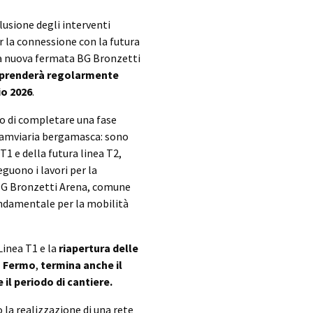
lusione degli interventi
r la connessione con la futura
la nuova fermata BG Bronzetti
 riprenderà regolarmente
io 2026
.
to di completare una fase
tramviaria bergamasca: sono
 T1 e della futura linea T2,
eguono i lavori per la
 BG Bronzetti Arena, comune
ondamentale per la mobilità
Linea T1 e la
riapertura delle
n Fermo
,
termina anche il
il periodo di cantiere.
la realizzazione di una rete