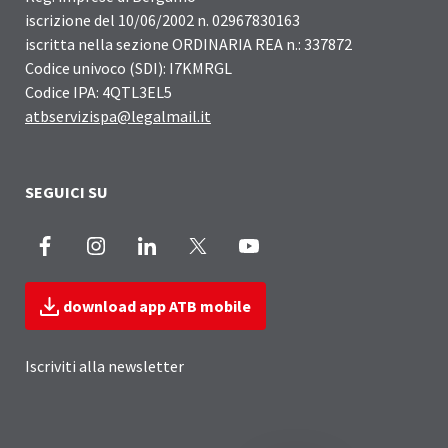
iscrizione del 10/06/2002 n. 02967830163
iscritta nella sezione ORDINARIA REA n.: 337872
Codice univoco (SDI): I7KMRGL
Codice IPA: 4QTL3EL5
atbservizispa@legalmail.it
SEGUICI SU
Facebook
Instagram
LinkedIn
X
Youtube
download app ATB mobile
Iscriviti alla newsletter