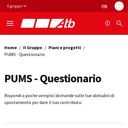
Vai ai contenuti
Vai al footer
Il gruppo
ITA
Selezione ling
Home
/
Il Gruppo
/
Piani e progetti
/
PUMS - Questionario
PUMS - Questionario
Rispondi a poche semplici domande sulle tue abitudini di
spostamento per dare il tuo contributo.