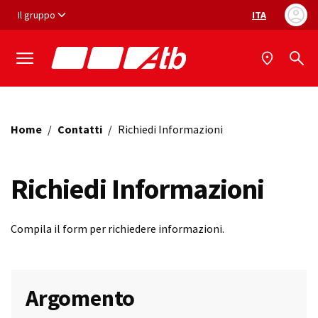
Vai ai contenuti
Vai al footer
Il gruppo
ITA
Selezione ling
Home
/
Contatti
/
Richiedi Informazioni
Richiedi Informazioni
Compila il form per richiedere informazioni.
Argomento