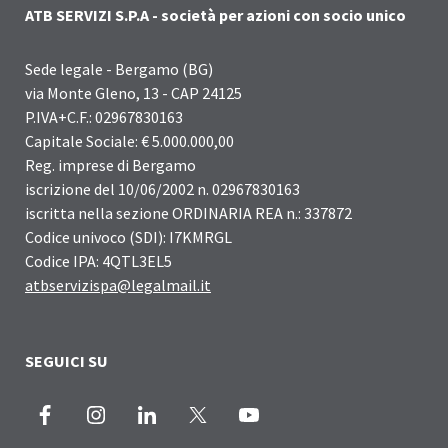
ATB SERVIZI S.P.A - società per azioni con socio unico
Sede legale - Bergamo (BG)
via Monte Gleno, 13 - CAP 24125
P.IVA+C.F.: 02967830163
Capitale Sociale: € 5.000.000,00
Reg. imprese di Bergamo
iscrizione del 10/06/2002 n. 02967830163
iscritta nella sezione ORDINARIA REA n.: 337872
Codice univoco (SDI): I7KMRGL
Codice IPA: 4QTL3EL5
atbservizispa@legalmail.it
SEGUICI SU
Facebook
Instagram
LinkedIn
X
Youtube