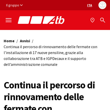
Vai ai contenuti
Vai al footer
Il gruppo
ITA
Selezione ling
Home
/
Avvisi
/
Continua il percorso di rinnovamento delle fermate con
l’installazione di 17 nuove pensiline, grazie alla
collaborazione tra ATB e IGPDecaux e il supporto
dell’amministrazione comunale
Continua il percorso di
rinnovamento delle
fermate con