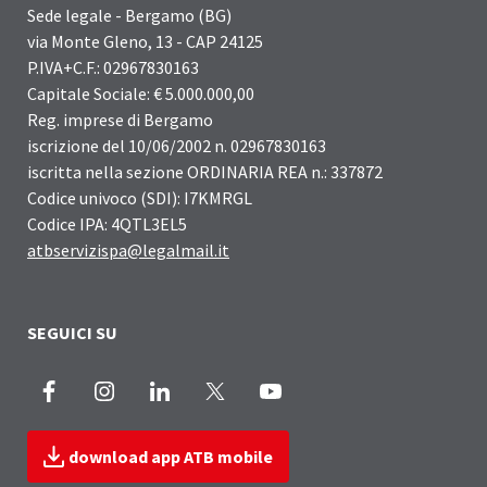
Sede legale - Bergamo (BG)
via Monte Gleno, 13 - CAP 24125
P.IVA+C.F.: 02967830163
Capitale Sociale: € 5.000.000,00
Reg. imprese di Bergamo
iscrizione del 10/06/2002 n. 02967830163
iscritta nella sezione ORDINARIA REA n.: 337872
Codice univoco (SDI): I7KMRGL
Codice IPA: 4QTL3EL5
atbservizispa@legalmail.it
SEGUICI SU
Facebook
Instagram
LinkedIn
X
Youtube
download app ATB mobile