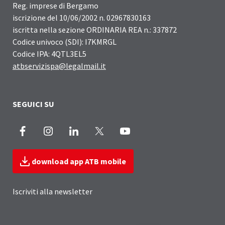
Reg. imprese di Bergamo
iscrizione del 10/06/2002 n. 02967830163
iscritta nella sezione ORDINARIA REA n.: 337872
Codice univoco (SDI): I7KMRGL
Codice IPA: 4QTL3EL5
atbservizispa@legalmail.it
SEGUICI SU
Facebook
Instagram
LinkedIn
X
Youtube
download app ATB mobile
Iscriviti alla newsletter