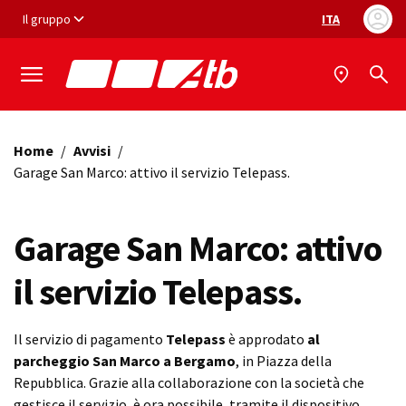
Vai ai contenuti
Vai al footer
Il gruppo
ITA
Selezione ling
Home
/
Avvisi
/
Garage San Marco: attivo il servizio Telepass.
Garage San Marco: attivo
il servizio Telepass.
Il servizio di pagamento
Telepass
è approdato
al
parcheggio San Marco a Bergamo
, in Piazza della
Repubblica. Grazie alla collaborazione con la società che
gestisce il servizio, è ora possibile, tramite il dispositivo