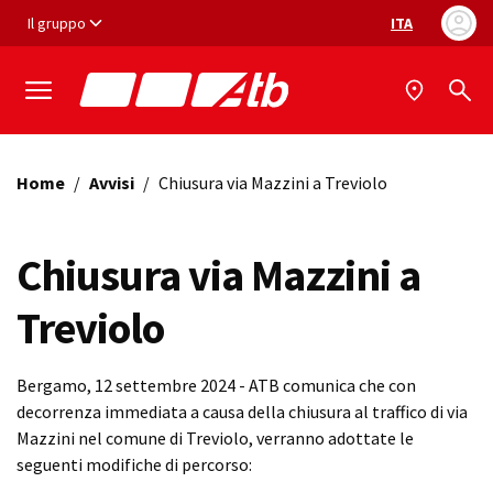
Vai ai contenuti
Vai al footer
Il gruppo
ITA
Selezione ling
Home
/
Avvisi
/
Chiusura via Mazzini a Treviolo
Chiusura via Mazzini a
Treviolo
Bergamo, 12 settembre 2024 - ATB comunica che con
decorrenza immediata a causa della chiusura al traffico di via
Mazzini nel comune di Treviolo, verranno adottate le
seguenti modifiche di percorso: