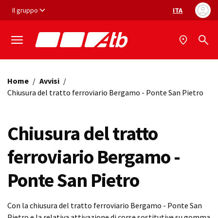
Vai ai contenuti
Vai al footer
Il gruppo
ITA
Selezione ling
Home
/
Avvisi
/
Chiusura del tratto ferroviario Bergamo - Ponte San Pietro
Chiusura del tratto
ferroviario Bergamo -
Ponte San Pietro
Con la chiusura del tratto ferroviario Bergamo - Ponte San
Pietro e la relativa attivazione di corse sostitutive su gomma