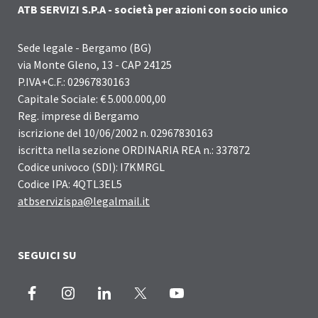
ATB SERVIZI S.P.A - società per azioni con socio unico
Sede legale - Bergamo (BG)
via Monte Gleno, 13 - CAP 24125
P.IVA+C.F.: 02967830163
Capitale Sociale: € 5.000.000,00
Reg. imprese di Bergamo
iscrizione del 10/06/2002 n. 02967830163
iscritta nella sezione ORDINARIA REA n.: 337872
Codice univoco (SDI): I7KMRGL
Codice IPA: 4QTL3EL5
atbservizispa@legalmail.it
SEGUICI SU
Facebook
Instagram
LinkedIn
X
Youtube