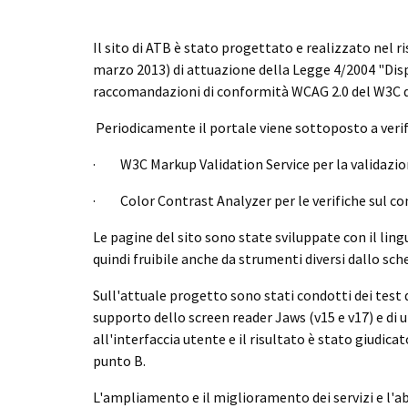
Il sito di ATB è stato progettato e realizzato nel r
marzo 2013) di attuazione della Legge 4/2004 "Dispos
raccomandazioni di conformità WCAG 2.0 del W3C di
Periodicamente il portale viene sottoposto a verif
· W3C Markup Validation Service per la validazi
· Color Contrast Analyzer per le verifiche sul c
Le pagine del sito sono state sviluppate con il ling
quindi fruibile anche da strumenti diversi dallo s
Sull'attuale progetto sono stati condotti dei test 
supporto dello screen reader Jaws (v15 e v17) e di
all'interfaccia utente e il risultato è stato giudic
punto B.
L'ampliamento e il miglioramento dei servizi e l'ab