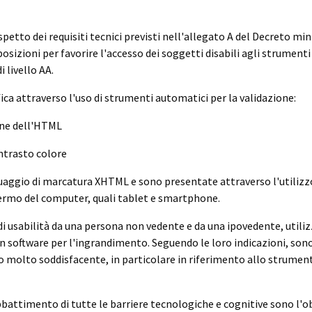
ispetto dei requisiti tecnici previsti nell'allegato A del Decreto mi
izioni per favorire l'accesso dei soggetti disabili agli strumenti 
 livello AA.
ica attraverso l'uso di strumenti automatici per la validazione:
one dell'HTML
ontrasto colore
uaggio di marcatura XHTML e sono presentate attraverso l'utilizzo di
chermo del computer, quali tablet e smartphone.
di usabilità da una persona non vedente e da una ipovedente, utili
 un software per l'ingrandimento. Seguendo le loro indicazioni, s
ato molto soddisfacente, in particolare in riferimento allo strumen
battimento di tutte le barriere tecnologiche e cognitive sono l'ob