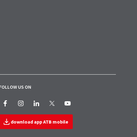
FOLLOW US ON
Facebook
Instagram
LinkedIn
X
Youtube
download app ATB mobile