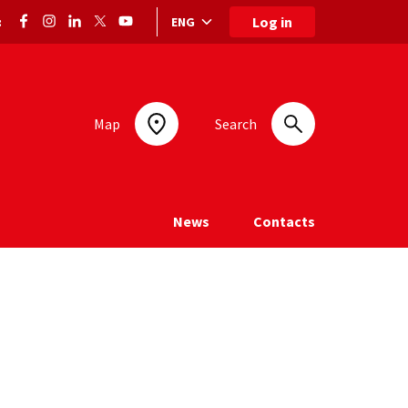
Log in
ENG
:
Language selection: selected language
Map
Search
News
Contacts