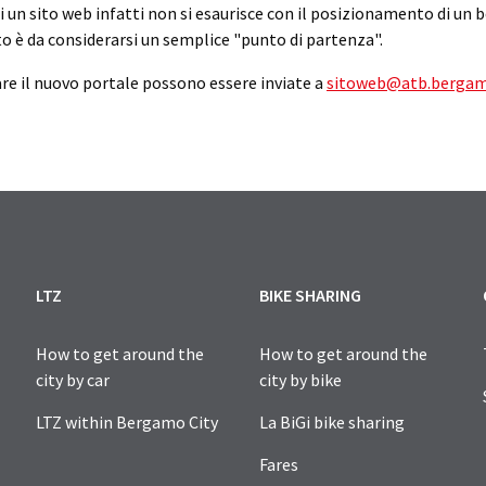
di un sito web infatti non si esaurisce con il posizionamento di u
to è da considerarsi un semplice "punto di partenza".
re il nuovo portale possono essere inviate a
sitoweb@atb.bergam
LTZ
BIKE SHARING
How to get around the
How to get around the
city by car
city by bike
LTZ within Bergamo City
La BiGi bike sharing
Fares